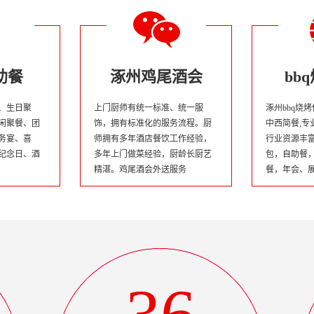
助餐
涿州鸡尾酒会
bb
、生日聚
上门厨师有统一标准、统一服
涿州bbq烧烤
闲聚餐、团
饰，拥有标准化的服务流程。厨
中西简餐,专
务宴、喜
师拥有多年酒店餐饮工作经验，
行业资源丰
纪念日、酒
多年上门做菜经验，厨龄长厨艺
包，自助餐
精湛。鸡尾酒会外送服务
餐，年会、
的综合性餐