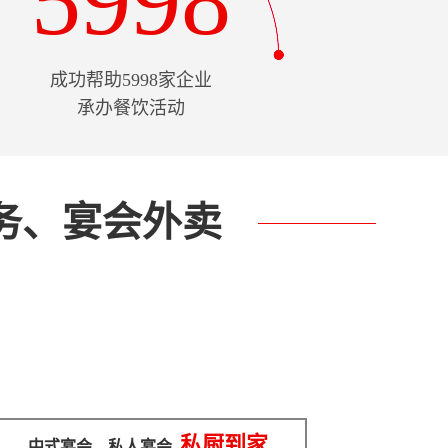
5998
成功帮助5998家企业
承办餐饮活动
务、宴会外卖
私厨到家
中式宴会
、私人宴会