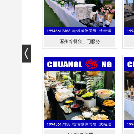
涿州冷餐会上门服务
涿州家具租赁包括：桌椅租赁、
高
ibm签到桌、宴会椅、贵宾椅、沙发、
鸡
办公家具、圆桌出租、长条桌租赁、
会
折叠椅出租和活动用品出租、以及会
鱼
场布置大型活动等一站式服务！外送
订
商务茶歇，会议用餐、披萨、匠人烘
会
焙随时为您服务!...
货