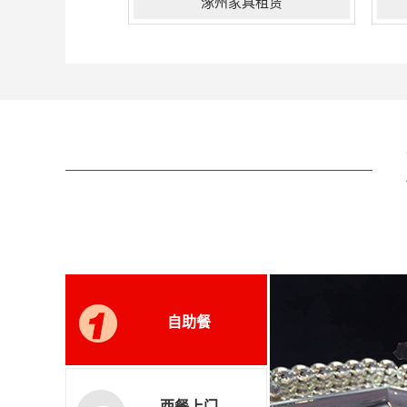
涿州家具租赁
涿州我们建立专属的餐饮团队，自设
涿
3000平米的灯光音响厂房、2000平
饮
方，利用现代化的制作设备、不断添
部
置各种用于活动的物料，凭借丰富的
整
资源优势，以策划创意为基础，庞大
阳
的中外演艺资源、精准的预见策划、
作
快速高效的执行、丰富的餐饮家具设
出
计施工搭建经验，赢得客户的认
触
可！...
自助餐
西餐上门