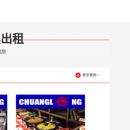
具出租
租用
更多案例>>