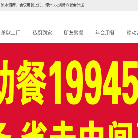
、流水酒席、会议用餐上门、
涿州bbq烧烤冷餐会外送
茶歇上门
私厨到家
朋友聚餐
年会用餐
移动
自助餐
大厨宴会
家宴私宴
用餐服务
中
bbq烧烤
烧烤冷餐
商务宴请
中式茶歇
p
宴会酒会
私人宴会
喜宴婚宴
主题茶歇
餐
冷餐会
会议餐
生日寿宴
宴会茶歇
宴
会议茶歇
团餐团膳
流水酒席
自助餐
点
团餐外送
户外烧烤
临时厨师
团体餐
西餐上门
中餐家宴
会议用餐
家宴上门
冷
厨师上门
厨师上门
鸡尾酒会
餐