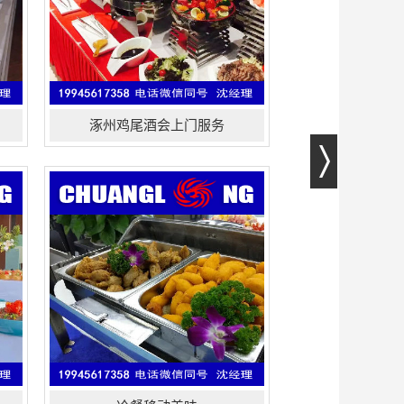
涿州鸡尾酒会上门服务
贵宾椅、圆桌、宴会桌椅,展会家
具租赁、沙发、ibm桌、宴会椅,高档
沙
沙发、双人沙发、餐桌租赁、茶几租
赁、发光桌、会议桌、酒吧桌、洽谈
桌,年会桌椅租赁、 藤桌、古典桌椅、
庆
办公家具、沙发出租公司...