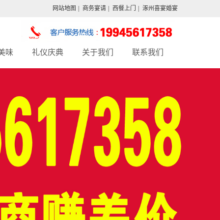
网站地图
|
商务宴请
|
西餐上门
|
涿州喜宴婚宴
美味
礼仪庆典
关于我们
联系我们
西简餐
酒会外卖
arty
企业年会
饮上门
家庭宴会
会外卖
自助宴会
心甜品
外烩服务
茶歇
宴会配送
餐会
西餐上门
饮外烩
大型冷餐