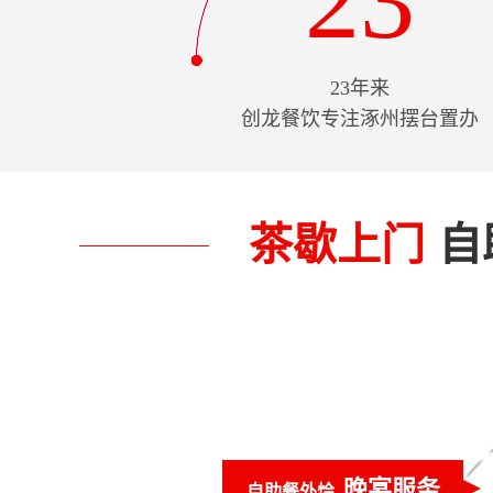
23
23年来
创龙餐饮专注涿州摆台置办
茶歇上门
自
晚宴服务
自助餐外烩