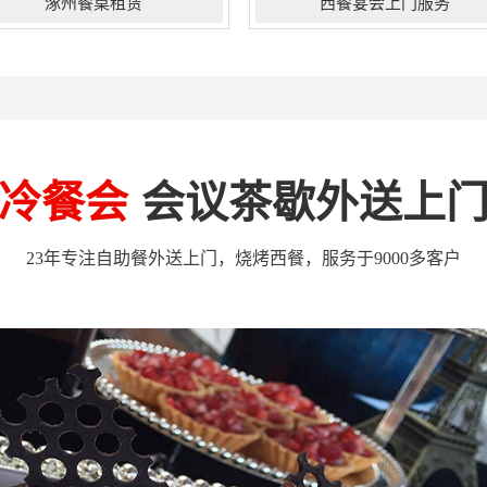
涿州餐桌租赁
西餐宴会上门服务
州运用现代化的经营理念，以餐
潜心深耕在企业定制蛋糕，商务茶
管理为核心，就活动策划部、执行
歇，花艺气球氛围布置，团建DIY手
，配送部及客户服务部等实体有效
作活动，企业下午茶；礼品定制等领
合。通过数百次宴会的磨合，米罗
域。公司自2012年创立至今。以秉承
光内部各个团队之间有效配合，协
为客户，赢得客户为使命。已成功服
冷餐会
会议茶歇外送上
默契，将宴会中的现场表现创意及
务各大行业领域企业累计上1000+家
色执行能力美妙的集合，携手打造
涿州年会桌椅家具租赁、藤桌、古典
动客户心灵的宴会场景...
桌椅、办公家具、沙发出租公司...
23年专注自助餐外送上门，烧烤西餐，服务于9000多客户