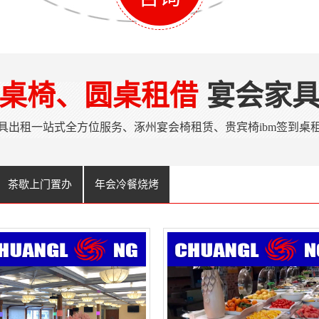
桌椅、圆桌租借
宴会家
具出租一站式全方位服务、涿州宴会椅租赁、贵宾椅ibm签到桌
茶歇上门置办
年会冷餐烧烤