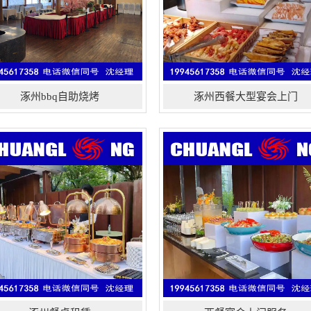
涿州bbq自助烧烤
涿州西餐大型宴会上门
端宴会外卖活动，私人尊享订制，
涿州餐桌租赁、茶几租赁、发光
尾酒会，大型餐饮服务，各式冷餐
桌、会议桌、酒吧桌、洽谈桌租赁、
，特色鸡尾酒会，艺术茶歇，三文
折叠桌、桌布桌裙租赁,单人沙发、
宴，欧式烧烤，西式自助餐，私人
发凳、双人三人沙发租赁、高档沙
制宴会，会展餐饮，品牌发布酒
发、欧式沙发出租服务、桌子、茶
，公司年中答谢会及年会，产品订
几、会谈桌椅租赁,企业年会、开业
会，公司开业茶歇或上市酒会！
典、周年晚会、论坛、演出策划、礼
仪、文艺表演、会议培训、展览展
会、婚宴、为会议和展览...