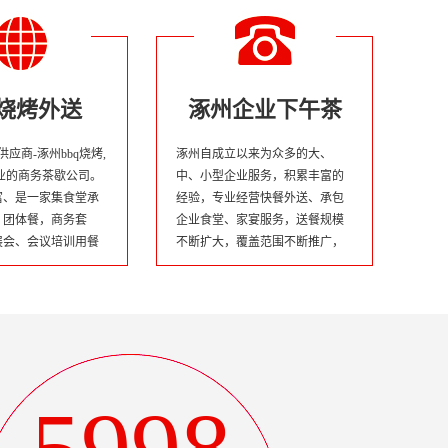
q烧烤外送
涿州企业下午茶
供应商-涿州bbq烧烤,
涿州自成立以来为众多的大、
业的商务茶歇公司。
中、小型企业服务，积累丰富的
富、是一家集食堂承
经验，专业经营快餐外送、承包
，团体餐，商务套
企业食堂、家宴服务，送餐规模
展会、会议培训用餐
不断扩大，覆盖范围不断推广，
饮发展企业。
推出营养配餐，产品质量不断提
高，秉承“不断提高产品性价比的
经营理念，凭借“卫生、营养”的
产品特性而扎根广大市民心中。