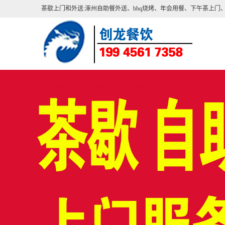
茶歇上门
和
外送:
涿州自助餐外送
、
bbq烧烤
、
年会用餐
、
下午茶上门