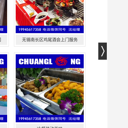
门
无锡南长区鸡尾酒会上门服务
贵宾椅、圆桌、宴会桌椅,展会家
具租赁、沙发、ibm桌、宴会椅,高档
沙发、双人沙发、餐桌租赁、茶几租
赁、发光桌、会议桌、酒吧桌、洽谈
桌,年会桌椅租赁、 藤桌、古典桌椅、
业
办公家具、沙发出租公司...