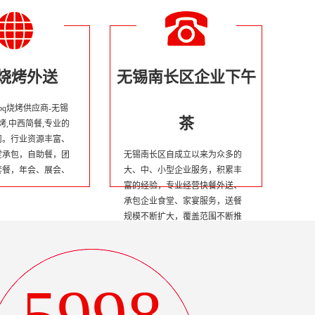
q烧烤外送
无锡南长区企业下午
bq烧烤供应商-无锡
茶
烧烤,中西简餐,专业的
司。行业资源丰富、
堂承包，自助餐，团
无锡南长区自成立以来为众多的
套餐，年会、展会、
大、中、小型企业服务，积累丰
餐的综合性餐饮发展
富的经验，专业经营快餐外送、
承包企业食堂、家宴服务，送餐
规模不断扩大，覆盖范围不断推
广，推出营养配餐，产品质量不
断提高，秉承“不断提高产品性价
比的经营理念，凭借“卫生、营
养”的产品特性而扎根广大市民心
中。