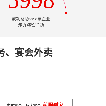
5998
成功帮助5998家企业
承办餐饮活动
务、宴会外卖
私厨到家
中式宴会
、私人宴会