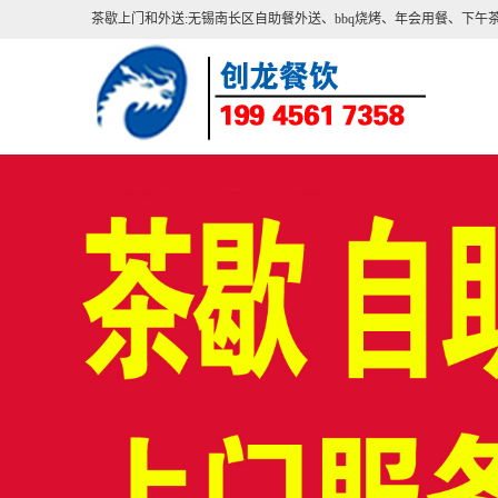
茶歇上门
和
外送:
无锡南长区自助餐外送
、
bbq烧烤
、
年会用餐
、
下午