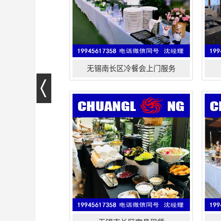
无锡南长区冷餐会上门服务
无锡南长区家具租赁包括：桌椅租
高
赁、ibm签到桌、宴会椅、贵宾椅、沙
鸡
发、办公家具、圆桌出租、长条桌租
会
赁、折叠椅出租和活动用品出租、以
鱼
及会场布置大型活动等一站式服务！
订
外送商务茶歇，会议用餐、披萨、匠
会
人烘焙随时为您服务!...
货