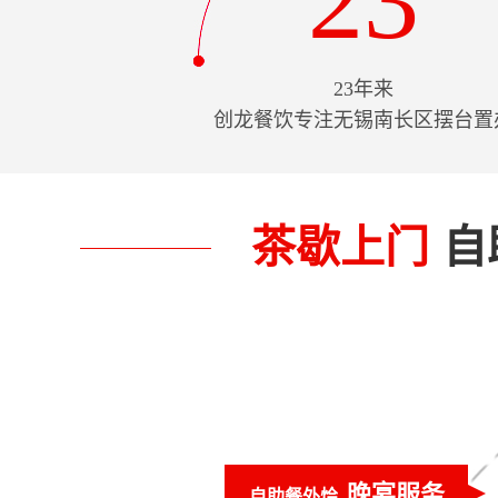
23
23年来
创龙餐饮专注无锡南长区摆台置
茶歇上门
自
晚宴服务
自助餐外烩