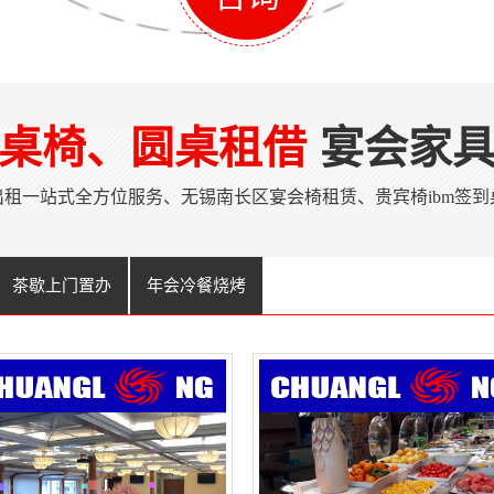
桌椅、圆桌租借
宴会家
出租一站式全方位服务、无锡南长区宴会椅租赁、贵宾椅ibm签到
茶歇上门置办
年会冷餐烧烤