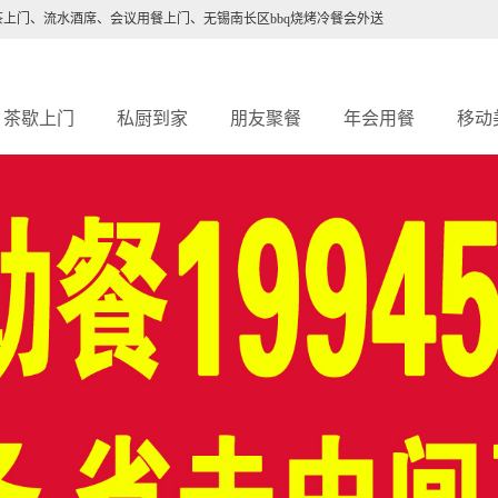
茶上门
、流水酒席、会议用餐上门、
无锡南长区bbq烧烤冷餐会外送
茶歇上门
私厨到家
朋友聚餐
年会用餐
移动
自助餐
大厨宴会
家宴私宴
用餐服务
中
bbq烧烤
烧烤冷餐
商务宴请
中式茶歇
p
宴会酒会
私人宴会
喜宴婚宴
主题茶歇
餐
冷餐会
会议餐
生日寿宴
宴会茶歇
宴
会议茶歇
团餐团膳
流水酒席
自助餐
点
团餐外送
户外烧烤
临时厨师
团体餐
西餐上门
中餐家宴
会议用餐
家宴上门
冷
厨师上门
厨师上门
鸡尾酒会
餐