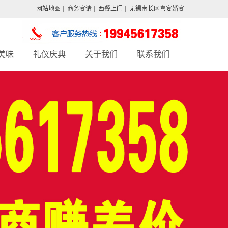
网站地图
|
商务宴请
|
西餐上门
|
无锡南长区喜宴婚宴
美味
礼仪庆典
关于我们
联系我们
西简餐
酒会外卖
arty
企业年会
饮上门
家庭宴会
会外卖
自助宴会
心甜品
外烩服务
茶歇
宴会配送
餐会
西餐上门
饮外烩
大型冷餐