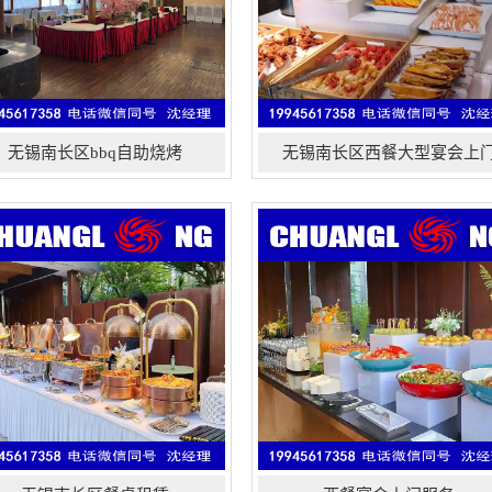
无锡南长区bbq自助烧烤
无锡南长区西餐大型宴会上
端宴会外卖活动，私人尊享订制，
无锡南长区餐桌租赁、茶几租赁、
尾酒会，大型餐饮服务，各式冷餐
发光桌、会议桌、酒吧桌、洽谈桌租
，特色鸡尾酒会，艺术茶歇，三文
赁、折叠桌、桌布桌裙租赁,单人沙
宴，欧式烧烤，西式自助餐，私人
发、沙发凳、双人三人沙发租赁、高
制宴会，会展餐饮，品牌发布酒
档沙发、欧式沙发出租服务、桌子、
，公司年中答谢会及年会，产品订
茶几、会谈桌椅租赁,企业年会、开
会，公司开业茶歇或上市酒会！
庆典、周年晚会、论坛、演出策划、
礼仪、文艺表演、会议培训、展览展
会、婚宴、为会议和展览...