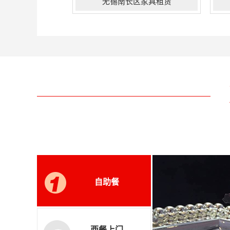
无锡南长区家具租赁
无锡南长区我们建立专属的餐饮团
无
队，自设3000平米的灯光音响厂房、
念
2000平方，利用现代化的制作设备、
部
不断添置各种用于活动的物料，凭借
实
丰富的资源优势，以策划创意为基
合
础，庞大的中外演艺资源、精准的预
配
见策划、快速高效的执行、丰富的餐
现
饮家具设计施工搭建经验，赢得客户
携
的认可！...
自助餐
西餐上门