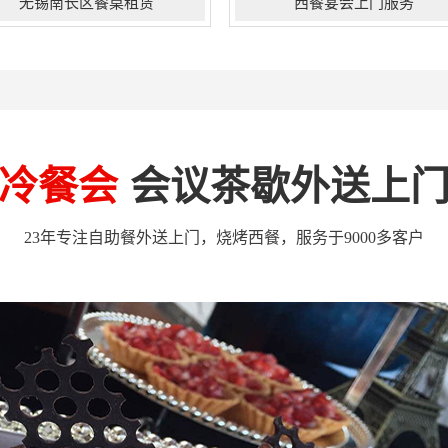
无锡南长区餐桌租赁
西餐宴会上门服务
锡南长区运用现代化的经营理
潜心深耕在企业定制蛋糕，商务茶
，以餐饮管理为核心，就活动策划
歇，花艺气球氛围布置，团建DIY手
、执行部，配送部及客户服务部等
作活动，企业下午茶；礼品定制等领
体有效整合。通过数百次宴会的磨
域。公司自2012年创立至今。以秉承
，米罗阳光内部各个团队之间有效
为客户，赢得客户为使命。已成功服
冷餐会
会议茶歇外送上
合，协作默契，将宴会中的现场表
务各大行业领域企业累计上1000+家
创意及出色执行能力美妙的集合，
无锡南长区年会桌椅家具租赁、藤
手打造触动客户心灵的宴会场景...
桌、古典桌椅、办公家具、沙发出租
23年专注自助餐外送上门，烧烤西餐，服务于9000多客户
公司...