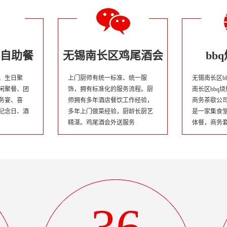
自助餐
无锡南长区鸡尾酒会
bb
、生日聚
上门厨师有统一标准、统一服
无锡南长区b
闲聚餐、团
饰，拥有标准化的服务流程。厨
南长区bbq
务宴、喜
师拥有多年酒店餐饮工作经验，
商务茶歇公
纪念日、酒
多年上门做菜经验，厨龄长厨艺
是一家集食
精湛。鸡尾酒会外送服务
体餐，商务
会议培训用
企业。