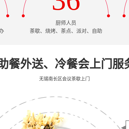
36
厨师人员
办
茶歇、烧烤、茶点、派对、自助
助餐外送、冷餐会上门服
无锡南长区会议茶歇上门