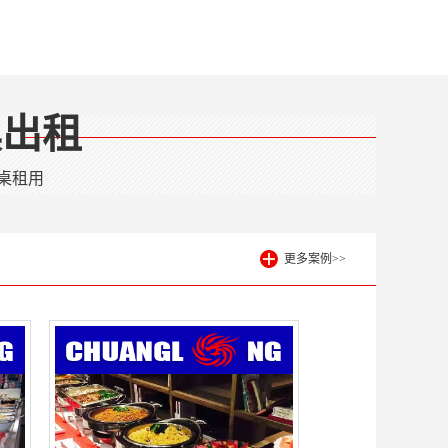
具出租
桌租用
更多案例>>