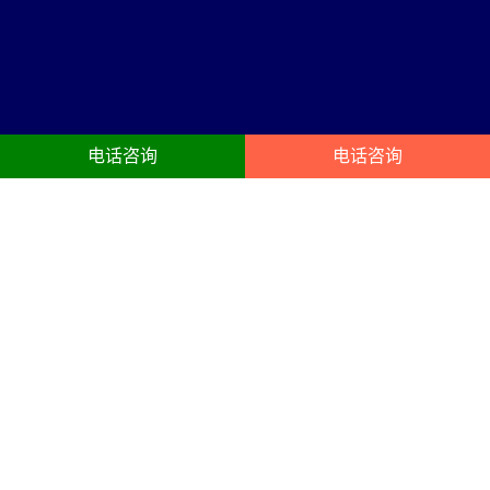
电话咨询
电话咨询
儋州活动公司服务内容
23年儋州庆典礼仪:开业典礼、动工奠基封顶仪式、开幕、企业年会、
酒会、晚宴、生日聚会、企业周年庆策划搭建服务
活动公司
年会布置
公司创建于1998年，是成立较早
以凝聚员工、提升组织能力为目
的品牌营销、活动策划、舞台演
的的年终总结会议,主要以晚宴,颁
出设备租赁灯光音响led大屏等为
奖为主,开业庆典礼仪策划搭建布
一体的文化传播机构。
置会场，以答谢客户