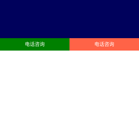
电话咨询
电话咨询
阳江活动公司服务内容
23年阳江庆典礼仪:开业典礼、动工奠基封顶仪式、开幕、企业年会、
酒会、晚宴、生日聚会、企业周年庆策划搭建服务
活动公司
年会布置
公司创建于1998年，是成立较早
以凝聚员工、提升组织能力为目
的品牌营销、活动策划、舞台演
的的年终总结会议,主要以晚宴,颁
出设备租赁灯光音响led大屏等为
奖为主,开业庆典礼仪策划搭建布
一体的文化传播机构。
置会场，以答谢客户