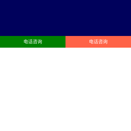
电话咨询
电话咨询
孟州活动公司服务内容
23年孟州庆典礼仪:开业典礼、动工奠基封顶仪式、开幕、企业年会、
酒会、晚宴、生日聚会、企业周年庆策划搭建服务
活动公司
年会布置
公司创建于1998年，是成立较早
以凝聚员工、提升组织能力为目
的品牌营销、活动策划、舞台演
的的年终总结会议,主要以晚宴,颁
出设备租赁灯光音响led大屏等为
奖为主,开业庆典礼仪策划搭建布
一体的文化传播机构。
置会场，以答谢客户