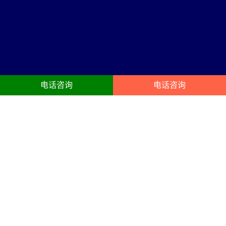
电话咨询
电话咨询
连云区活动公司服务内容
23年连云区庆典礼仪:开业典礼、动工奠基封顶仪式、开幕、企业年
会、酒会、晚宴、生日聚会、企业周年庆策划搭建服务
活动公司
年会布置
公司创建于1998年，是成立较早
以凝聚员工、提升组织能力为目
的品牌营销、活动策划、舞台演
的的年终总结会议,主要以晚宴,颁
出设备租赁灯光音响led大屏等为
奖为主,开业庆典礼仪策划搭建布
一体的文化传播机构。
置会场，以答谢客户