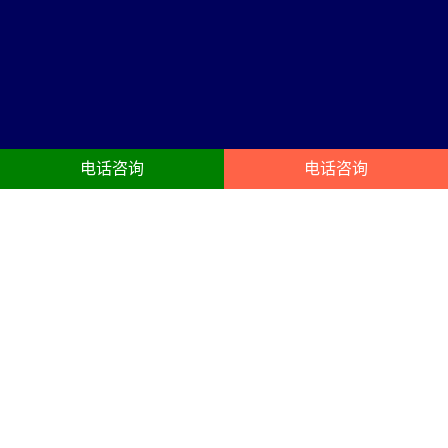
电话咨询
电话咨询
建邺区活动公司服务内容
23年建邺区庆典礼仪:开业典礼、动工奠基封顶仪式、开幕、企业年
会、酒会、晚宴、生日聚会、企业周年庆策划搭建服务
活动公司
年会布置
公司创建于1998年，是成立较早
以凝聚员工、提升组织能力为目
的品牌营销、活动策划、舞台演
的的年终总结会议,主要以晚宴,颁
出设备租赁灯光音响led大屏等为
奖为主,开业庆典礼仪策划搭建布
一体的文化传播机构。
置会场，以答谢客户