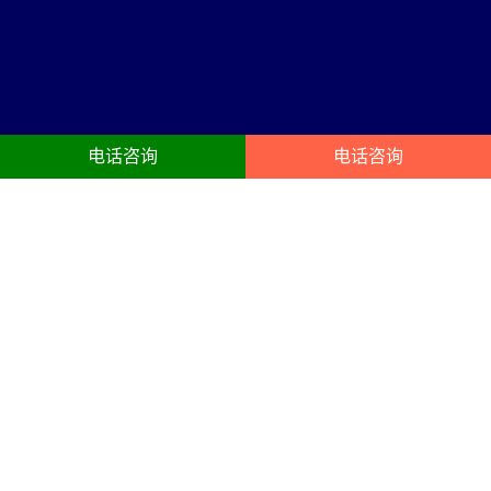
电话咨询
电话咨询
磁县活动公司服务内容
23年磁县庆典礼仪:开业典礼、动工奠基封顶仪式、开幕、企业年会、
酒会、晚宴、生日聚会、企业周年庆策划搭建服务
活动公司
年会布置
公司创建于1998年，是成立较早
以凝聚员工、提升组织能力为目
的品牌营销、活动策划、舞台演
的的年终总结会议,主要以晚宴,颁
出设备租赁灯光音响led大屏等为
奖为主,开业庆典礼仪策划搭建布
一体的文化传播机构。
置会场，以答谢客户