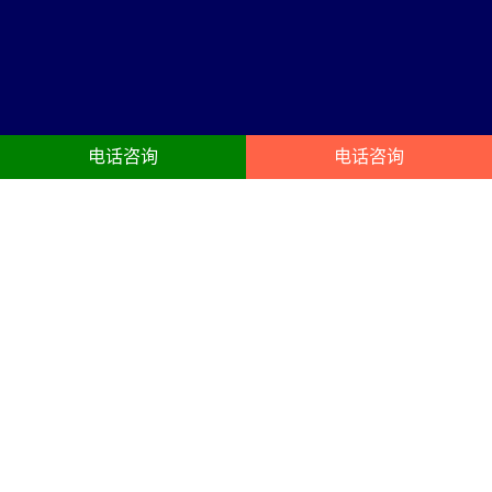
电话咨询
电话咨询
白城活动公司服务内容
23年白城庆典礼仪:开业典礼、动工奠基封顶仪式、开幕、企业年会、
酒会、晚宴、生日聚会、企业周年庆策划搭建服务
活动公司
年会布置
公司创建于1998年，是成立较早
以凝聚员工、提升组织能力为目
的品牌营销、活动策划、舞台演
的的年终总结会议,主要以晚宴,颁
出设备租赁灯光音响led大屏等为
奖为主,开业庆典礼仪策划搭建布
一体的文化传播机构。
置会场，以答谢客户